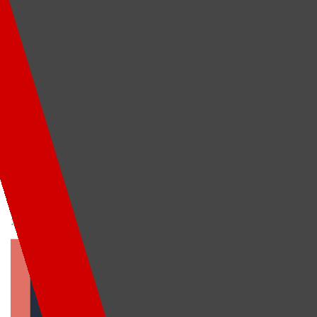
News
トレーニングの利点?
・心血管調節を改善する ・脂肪の量を減らす ・ 体重を減らすのに役立つ ・
糖尿病のリスクを減らす ・
2022.10.09