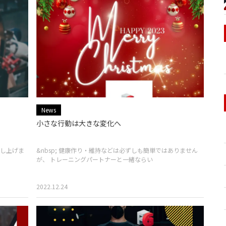
News
。
小さな行動は大きな変化へ
し上げま
&nbsp; 健康作り・維持などは必ずしも簡単ではありません
が、 トレーニングパートナーと一緒ならい
2022.12.24