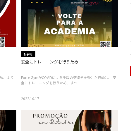
News
安全にトレーニングを行うため
め、より
Force GymがCOVIDによる多数の感染例を受けた行動は、 安
全にトレーニングを行うため、すべ
2022.10.17