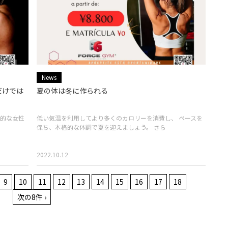
News
だけでは
夏の体は冬に作られる
的な女性
低い気温を利用してより多くのカロリーを消費し、 ペースを
保ち、本格的な体調で夏を迎えましょう。 さら
2022.10.12
9
10
11
12
13
14
15
16
17
18
次の8件 ›