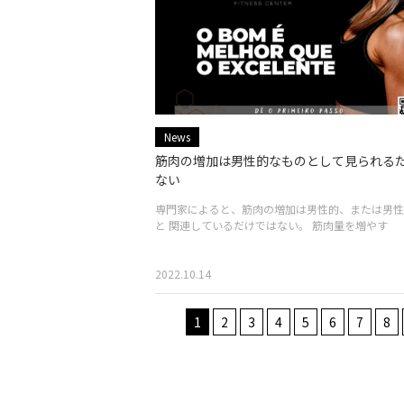
News
筋肉の増加は男性的なものとして見られる
ない
専門家によると、筋肉の増加は男性的、または男性
と 関連しているだけではない。 筋肉量を増やす
2022.10.14
1
2
3
4
5
6
7
8